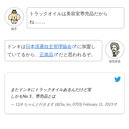
トラックオイルは美容室専売品だから
ね……。
助手
ドンキは
日本流通自主管理協会
に加盟し
ていてるから、
正規品
だと思われるぞ。
研究所長
またドンキにトラックオイルあるんだけど笑
しかもNo.3。専売品とは
— 11/4 ちゃんと行きます (@Sa_ku_0703)
February 11, 2023