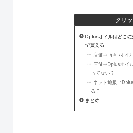
クリッ
Dplusオイルはどこ
で買える
店舗⇒Dplusオ
店舗⇒Dplusオ
ってない？
ネット通販⇒Dplu
る？
まとめ