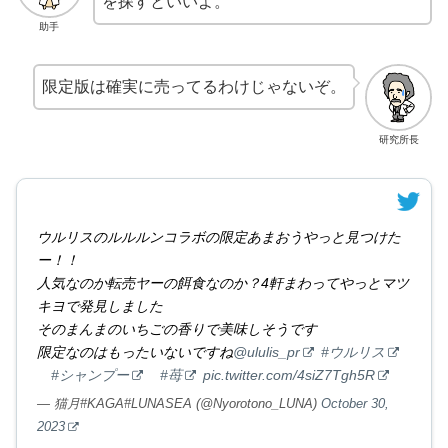
を探すといいよ。
助手
限定版は確実に売ってるわけじゃないぞ。
研究所長
ウルリスのルルルンコラボの限定あまおうやっと見つけた
ー！！
人気なのか転売ヤーの餌食なのか？4軒まわってやっとマツ
キヨで発見しました
そのまんまのいちごの香りで美味しそうです
限定なのはもったいないですね
@ululis_pr
#ウルリス
#シャンプー
#苺
pic.twitter.com/4siZ7Tgh5R
— 猫月#KAGA#LUNASEA (@Nyorotono_LUNA)
October 30,
2023