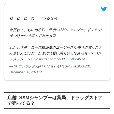
ねーねーねーねー！(うるせw)
今日ねっ、ちいめろｻﾝコラボのISMシャンプー、ドンキで
見つけたので買ってみたぉ♡
わたし大体、ローズ精油系のゴージャスな香りの買うこと
が多いんだけど、たまには甘い系もいってみるﾂ(・∀・)ス
ンスンスーン♪
pic.twitter.com/21XHLGNwWk
— DHエンリケさん(ATりけちゃん) (@hitomit19800204)
December 30, 2021
店舗⇒ISMシャンプーは薬局、ドラッグストア
で売ってる？