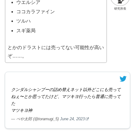
ウエルシア
研究所長
ココカラファイン
ツルハ
スギ薬局
とかのドラストには売ってない可能性が高い
ぞ……。
クンダルシャンプーの詰め替えネット以外どこにも売って
ねぇ〜とか思ってたけど、マツキヨ行ったら普通に売って
た
マツキヨ神
— ぺや太郎 (@toramugi_5)
June 24, 2023