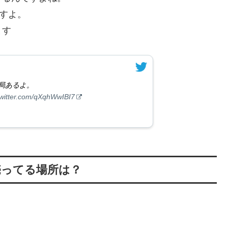
ますよ。
ます
局あるよ。
twitter.com/qXqhWwIBI7
売ってる場所は？