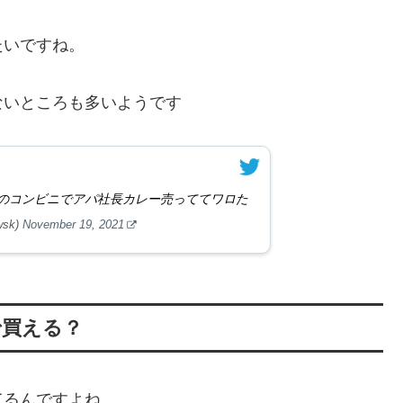
たいですね。
ないところも多いようです
のコンビニでアパ社長カレー売っててワロた
sk)
November 19, 2021
で買える？
てるんですよね。