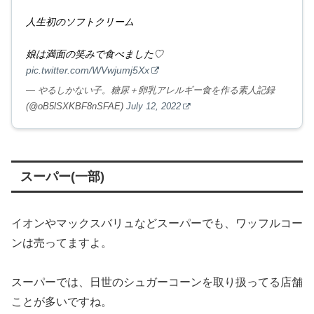
人生初のソフトクリーム
娘は満面の笑みで食べました♡
pic.twitter.com/WVwjumj5Xx
— やるしかない子。糖尿＋卵乳アレルギー食を作る素人記録
(@oB5lSXKBF8nSFAE)
July 12, 2022
スーパー(一部)
イオンやマックスバリュなどスーパーでも、ワッフルコー
ンは売ってますよ。
スーパーでは、日世のシュガーコーンを取り扱ってる店舗
ことが多いですね。