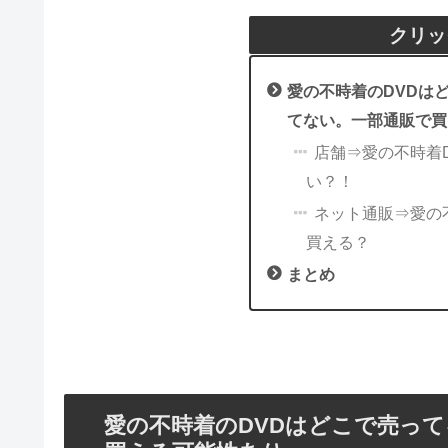
クリッ
愛の不時着のDVDは
てない。一部通販で買
店舗⇒愛の不時着
い？！
ネット通販⇒愛の不
買える？
まとめ
愛の不時着のDVDはどこで売っ