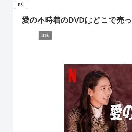
PR
愛の不時着のDVDはどこで売
趣味