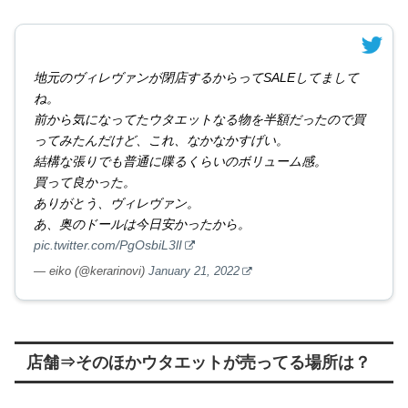
地元のヴィレヴァンが閉店するからってSALEしてまして
ね。
前から気になってたウタエットなる物を半額だったので買
ってみたんだけど、これ、なかなかすげい。
結構な張りでも普通に喋るくらいのボリューム感。
買って良かった。
ありがとう、ヴィレヴァン。
あ、奥のドールは今日安かったから。
pic.twitter.com/PgOsbiL3lI
— eiko (@kerarinovi)
January 21, 2022
店舗⇒そのほかウタエットが売ってる場所は？