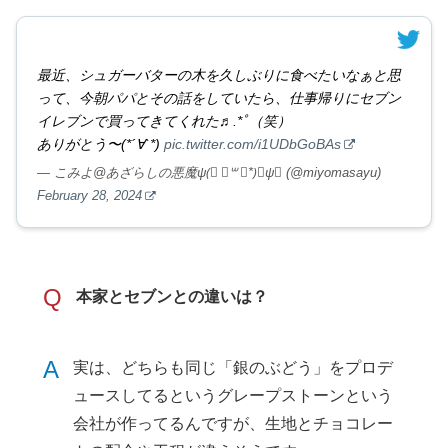
最近、シュガーバターの木を久しぶりに食べたいなぁと思
って、今朝パパとその話をしていたら、仕事帰りにセブン
イレブンで買ってきてくれた♬.*ﾟ（笑）
ありがとう〜(*´∀`*)
pic.twitter.com/i1UDbGoBAs
— こみよ@あざらしの悪魔ψ(⃔ ॑꒳ ॑*)⃕ψ↝ (@miyomasayu)
February 28, 2024
Q
本家とセブンとの違いは？
A
実は、どちらも同じ「銀のぶどう」をプロデ
ュースしてるというグレープストーンという
会社が作ってるんですが、生地とチョコレー