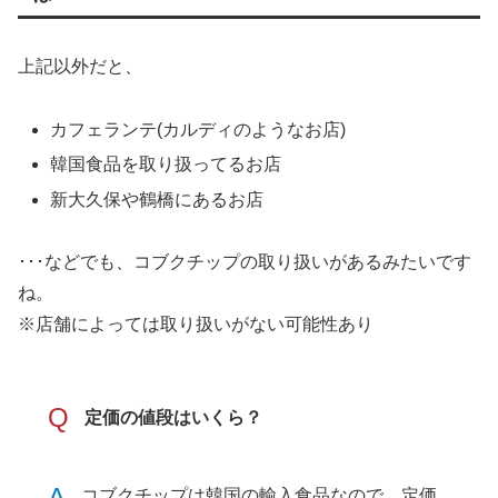
上記以外だと、
カフェランテ(カルディのようなお店)
韓国食品を取り扱ってるお店
新大久保や鶴橋にあるお店
･･･などでも、コブクチップの取り扱いがあるみたいです
ね。
※店舗によっては取り扱いがない可能性あり
Q
定価の値段はいくら？
A
コブクチップは韓国の輸入食品なので、定価