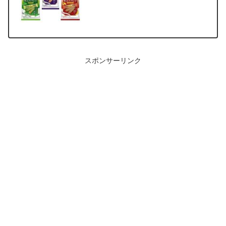
スポンサーリンク