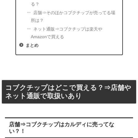
る？
店舗⇒そのほかコブクチップが売ってる場
所は？
ネット通販⇒コブクチップは楽天や
Amazonで買える
まとめ
コブクチップはどこで買える？⇒店舗や
ネット通販で取扱いあり
店舗⇒コブクチップはカルディに売ってな
い？！