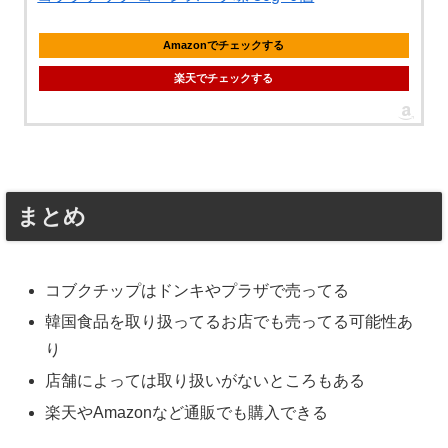
Amazonでチェックする
楽天でチェックする
まとめ
コブクチップはドンキやプラザで売ってる
韓国食品を取り扱ってるお店でも売ってる可能性あ
り
店舗によっては取り扱いがないところもある
楽天やAmazonなど通販でも購入できる