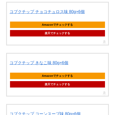
コブクチップ チョコチュロス味 80g×6個
Amazonでチェックする
楽天でチェックする
コブクチップ きなこ味 80g×6個
Amazonでチェックする
楽天でチェックする
コブクチップ コーンスープ味 80g×6個