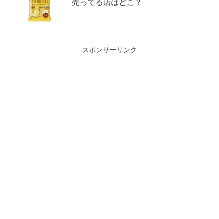
売ってる店はどこ？
スポンサーリンク