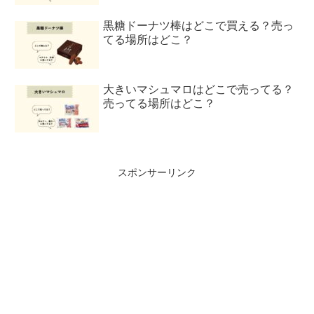
黒糖ドーナツ棒はどこで買える？売っ
てる場所はどこ？
大きいマシュマロはどこで売ってる？
売ってる場所はどこ？
スポンサーリンク