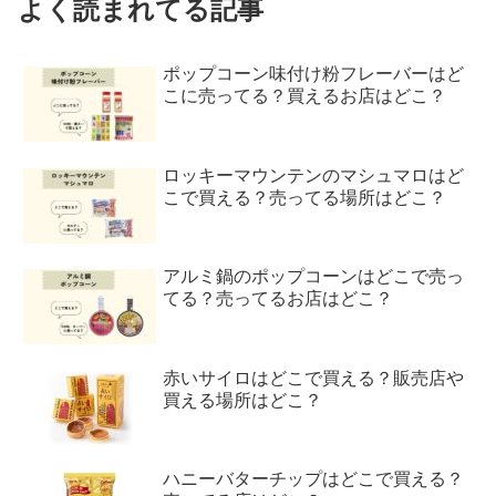
よく読まれてる記事
ポップコーン味付け粉フレーバーはど
こに売ってる？買えるお店はどこ？
ロッキーマウンテンのマシュマロはど
こで買える？売ってる場所はどこ？
アルミ鍋のポップコーンはどこで売っ
てる？売ってるお店はどこ？
赤いサイロはどこで買える？販売店や
買える場所はどこ？
ハニーバターチップはどこで買える？