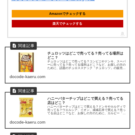
Amazonでチェックする
楽天でチェックする
チュロッツはどこで売ってる？売ってる場所は
どこ？
チュロッツはどこで売ってる？コンビニやドンキ、スーパ
ーに売ってる？売ってる場所はどこ？など、お探しの方の
ために、話題のチュロススナック「チュロッツ」の販売店
を調べてみました。
docode-kaeru.com
ハニーバターチップはどこで買える？売ってる
店はどこ？
ハニーバターチップはどこで買える？ドンキやカルディで
売ってる？ウエルシア、イオン、成城石井で買える？売っ
てる店はどこ？など、お探しの方のために、カルビー「ハ
ニーバターチップ」の販売店を調べてみました。
docode-kaeru.com