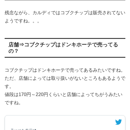
残念ながら、カルディではコブクチップは販売されてない
ようですね。。。
店舗⇒コブクチップはドンキホーテで売ってる
の？
コブクチップはドンキホーテで売ってあるみたいですね。
ただ、店舗によっては取り扱いがないところもあるようで
す。
値段は170円～220円くらいと店舗によってちがうみたい
ですね。