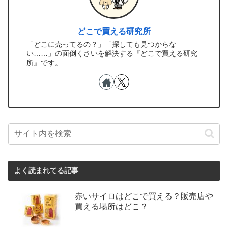
どこで買える研究所
「どこに売ってるの？」「探しても見つからな
い……」の面倒くさいを解決する『どこで買える研究
所』です。
よく読まれてる記事
赤いサイロはどこで買える？販売店や
買える場所はどこ？