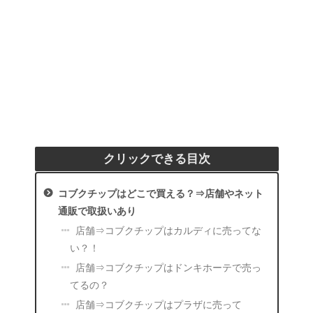
クリックできる目次
コブクチップはどこで買える？⇒店舗やネット
通販で取扱いあり
店舗⇒コブクチップはカルディに売ってな
い？！
店舗⇒コブクチップはドンキホーテで売っ
てるの？
店舗⇒コブクチップはプラザに売って