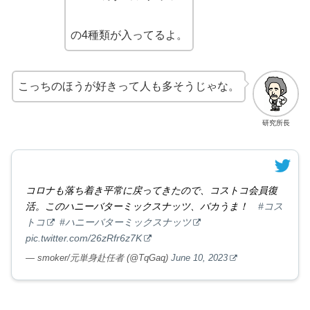
の4種類が入ってるよ。
こっちのほうが好きって人も多そうじゃな。
研究所長
コロナも落ち着き平常に戻ってきたので、コストコ会員復
活。このハニーバターミックスナッツ、バカうま！
#コス
トコ
#ハニーバターミックスナッツ
pic.twitter.com/26zRfr6z7K
— smoker/元単身赴任者 (@TqGaq)
June 10, 2023