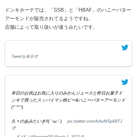
ドンキホーテでは、「SSB」と「HBAF」のハニーバター
アーモンドが販売されてるようですね。
店舗によって取り扱いが違うみたいです。
Tweetを表示
本日のお供はお気に入りのみかんジュースと昨日お菓子ド
ンキで買ったスッパイマン柿ピー&ハニーバターアーモンド
(*ˊ꒳ˋ*)
久々のあみたいき!!(`･ω･´)ゞ
pic.twitter.com/hAoMSp687J
— ｶﾞｲｶﾞﾝ (@gaigan03)
March 1, 2022