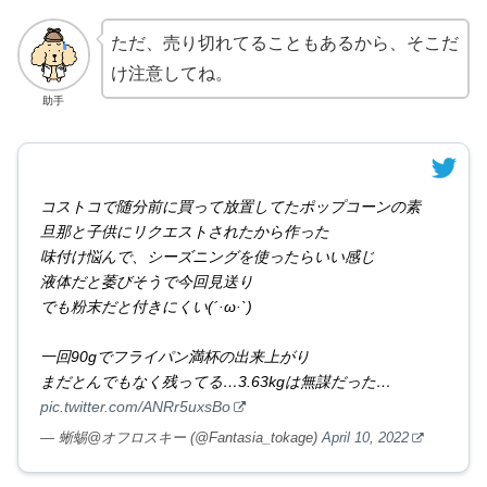
ただ、売り切れてることもあるから、そこだ
け注意してね。
助手
コストコで随分前に買って放置してたポップコーンの素
旦那と子供にリクエストされたから作った
味付け悩んで、シーズニングを使ったらいい感じ
液体だと萎びそうで今回見送り
でも粉末だと付きにくい(´·ω·`)
一回90gでフライパン満杯の出来上がり
まだとんでもなく残ってる…3.63kgは無謀だった…
pic.twitter.com/ANRr5uxsBo
— 蜥蜴@オフロスキー (@Fantasia_tokage)
April 10, 2022