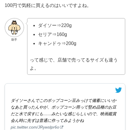
100円で気軽に買えるのはいいですよね。
ダイソー⇒220g
セリア⇒160g
助手
キャンドゥ⇒200g
って感じで、店舗で売ってるサイズも違う
よ。
ダイソーさんでこのポップコーン豆みっけて備蓄にいいか
なあと買ったんやが、ポップコーン用って堅め品種のお豆
だと水で戻すにも……みたいな感じらしいので、映画鑑賞
会ん時に先ずは普通に作ってみようかね
pic.twitter.com/JRywslpr6o