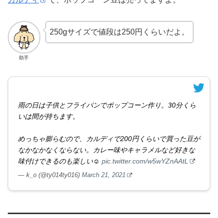
250gサイズで値段は250円くらいだよ。
助手
雨の日は子供とフライパンでポップコーン作り。30分くら
いは間が持ちます。
めっちゃ膨らむので、カルディで200円くらいで買った豆が
なかなかなくならない。カレー味やキャラメルなど好きな
味付けできるのも楽しい☺️
pic.twitter.com/w5wYZnAAtL
— k_o (@ty014ty016)
March 21, 2021