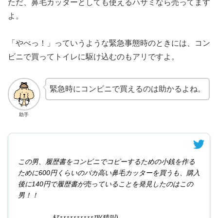
ただ、鼻毛カッターとしても使えるハサミなら売ってます
よ。
「やべっ！」っていうような緊急事態時のときには、コン
ビニで買ってトイレに駆け込むのもアリですよ。
緊急時にコンビニで買えるのは助かるよね。
助手
この男、履歴書をコンビニでコピーするための小銭を作る
ために600円くらいのバカ高い鼻毛カッターを買うも、購入
後に140円で履歴書が売っていることを発見したのはこの
男！！
ｷｴｪｪｪｪｪｪｪｪｪｪｴ‼︎(猿叫)