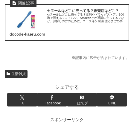
セヌールはどこに売ってる？販売店はどこ？
セヌールはどこに売ってる？薬局やドラッグストア、100
均で買える？ヨドバシ、Amazonとか通販に売ってる？な
ど、お探しの方のために、ユースキン製薬 塗るまごの手
「セヌール4」の販売店を調べてみました。
docode-kaeru.com
※記事内に広告が含まれています。
生活雑貨
シェアする
X
Facebook
はてブ
LINE
スポンサーリンク