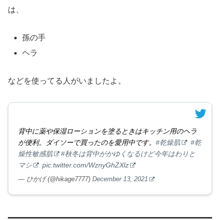
は、
孫の手
ヘラ
などを使ってる人がいましたよ。
背中に薬や保湿ローションを塗るときはキッチン用のヘラ
が便利。ダイソーで買ったのを愛用中です。
#乾燥肌
#乾
燥性敏感肌
#秋冬は背中がかゆくなるけど今年はわりと
マシ
pic.twitter.com/WznyGhZXlz
— ひかげ (@hikage7777)
December 13, 2021