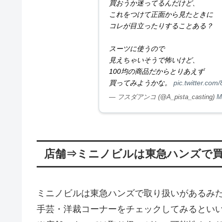
買おうか迷ってるんだけど、
これをつけて正面から見たときに
コレが目立ったりすることある？
スーツに使うので
見えちゃいそうで怖いけど、
100均の商品だからとりあえず
買ってみようかな。
pic.twitter.co
— フスダアンコ (@A_pista_casting)
M
店舗⇒ミニノビルは東急ハンズで
ミニノビルは東急ハンズで取り扱いがあるみ
手芸・洋裁コーナーをチェックしてみるとい