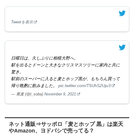
Tweetを表示
日曜日は、久しぶりに相模大野へ。
駅を出るとドーンと大きなクリスマスツリーに家内と共に
驚き。
駅前のスーパーに入ると麦とホップ黒が、もちろん買って
帰り晩酌に飲みました。
pic.twitter.com/T5UhS2Uju3
— 蕎麦 (@t_soba)
November 9, 2021
ネット通販⇒サッポロ「麦とホップ 黒」は楽天
やAmazon、ヨドバシで売ってる？