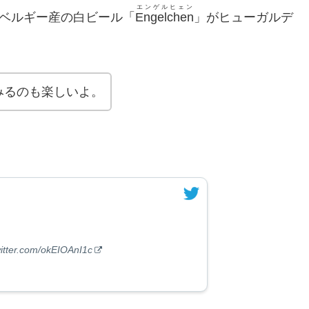
エンゲルヒェン
るベルギー産の白ビール「
Engelchen
」がヒューガルデ
みるのも楽しいよ。
witter.com/okEIOAnI1c