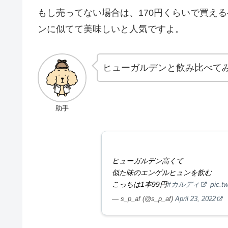
もし売ってない場合は、170円くらいで買え
ンに似てて美味しいと人気ですよ。
ヒューガルデンと飲み比べて
助手
ヒューガルデン高くて
似た味のエンゲルヒュンを飲む
こっちは1本99円
#カルディ
pic.t
— s_p_af (@s_p_af)
April 23, 2022