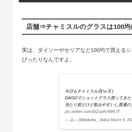
店舗⇒チャミスルのグラスは100
実は、ダイソーやセリアなど100均で買える
ぴったりなんですよ。
今日もチャミスル✌('ω'✌ )
DAISOでショットグラス買ってきた
当たり前だけど飲みやすいし普通の
pic.twitter.com/btZvplhXW6
— みぃ (@bokuha__boku)
March 4, 20