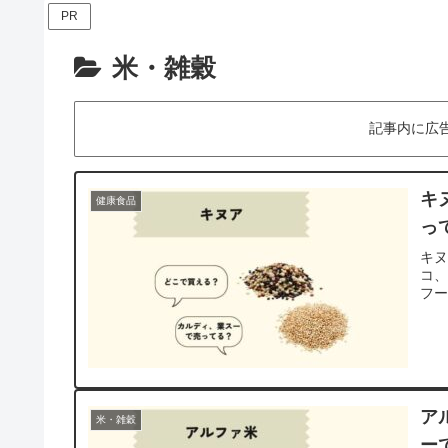
PR
米・雑穀
記事内に広
キ
健康食品
っ
キ
コ
フ
ア
米・雑穀
ー