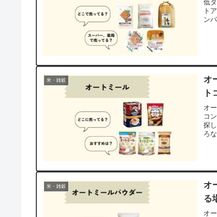
低
ト
ン
オ
米・雑穀
ト
オ
コ
探
ろ
オ
米・雑穀
る
オ