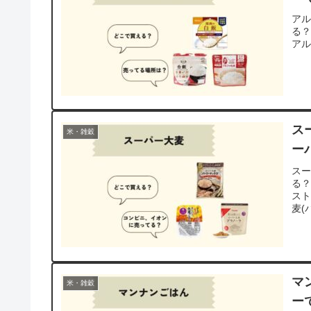
ア
る
ア
ス
米・雑穀
ー
ス
る
ス
麦(
マ
米・雑穀
ー