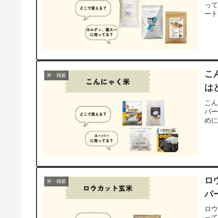
っ
ート
こ
米・雑穀
は
こ
パ
め
ロ
米・雑穀
パ
ロ
っ