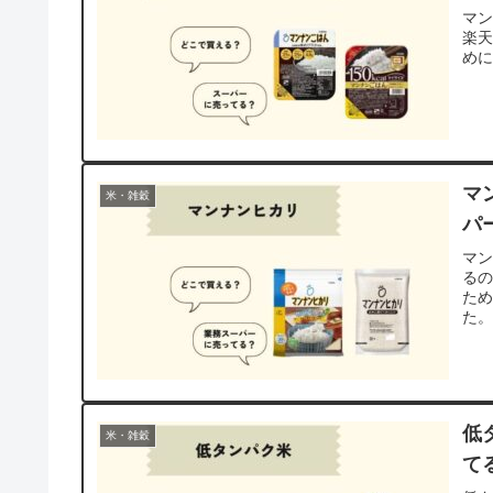
マ
楽天
め
マ
米・雑穀
パ
マ
る
た
た
低
米・雑穀
て