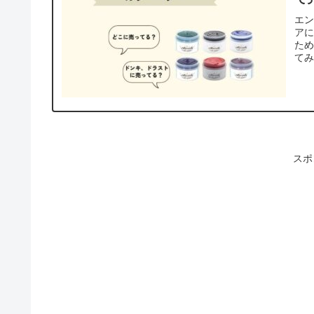
エン
ア
た
て
スポ