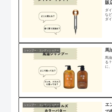
販
ダ
な
ダ
馬
シャンプー・コンディショナー
馬
る
に
エ
シャンプー・コンディショナー
で