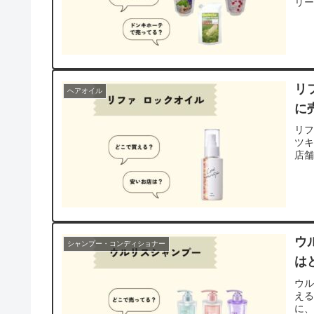
リ
リ
ヘアオイル
に
リフ
ツ
店舗
ウ
シャンプー・コンディショナー
は
ウ
え
に、