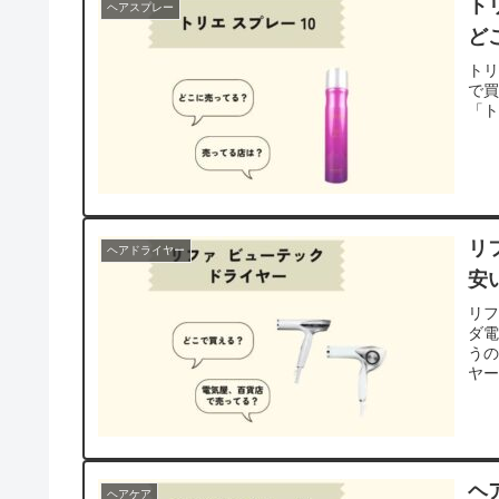
ト
ヘアスプレー
ど
トリ
で
「ト
リ
ヘアドライヤー
安
リ
ダ
うの
ヤ
ヘ
ヘアケア