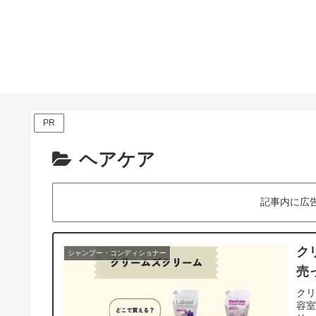
PR
ヘアケア
記事内に広
ク
シャンプー・コンディショナー
売
ク
容