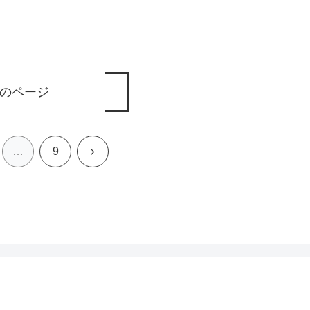
のページ
次
…
9
へ