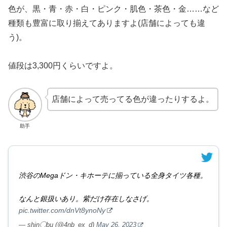
色が、黒・青・赤・白・ピンク・肌色・茶色・金……など
種類も豊富に取り揃えてありますよ(店舗によっても違
う)。
値段は3,300円くらいですよ。
店舗によって売ってる色が違ったりするよ。
助手
渋谷のMegaドン・キホーテに揃っている全身タイツ各種。
なんと銀扱いあり。紫だけ存在しなさげ。
pic.twitter.com/dnVt8ynoNy
— shin◯bu (@4nb_ex_d)
May 26, 2023