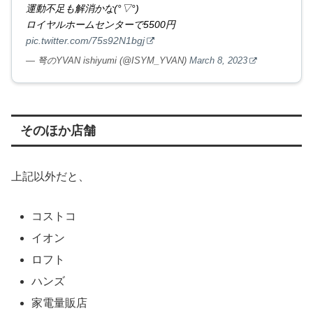
運動不足も解消かな(°▽°)
ロイヤルホームセンターで5500円
pic.twitter.com/75s92N1bgj
— 弩のYVAN ishiyumi (@ISYM_YVAN)
March 8, 2023
そのほか店舗
上記以外だと、
コストコ
イオン
ロフト
ハンズ
家電量販店