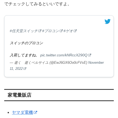
でチェックしてみるといいですよ。
#任天堂スイッチ
#プロコン
#ゲオ
スイッチのプロコン
入荷してますね。
pic.twitter.com/kNRccX290Q
— 逝く 逝くベルサイユ (@EwJ6GX6Oo0cFVsE)
November
11, 2022
家電量販店
ヤマダ電機