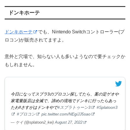
ドンキホーテ
ドンキホーテ
でも、Nintendo Switchコントローラー(プ
ロコン)が販売されてますよ。
意外と穴場で、知らない人も多いようなので要チェックか
もしれません。
今日になってスプラ3のプロコン探してたら、案の定ゲオや
家電量販店は全滅で、諦めの境地でドンキに行ったらあっ
たわ‼️さすがはドンキやで
#スプラトゥーン3
#Splatoon3
#プロコン
pic.twitter.com/NEgiJJ5sao
— ケイ (@splatoon2_kei)
August 27, 2022