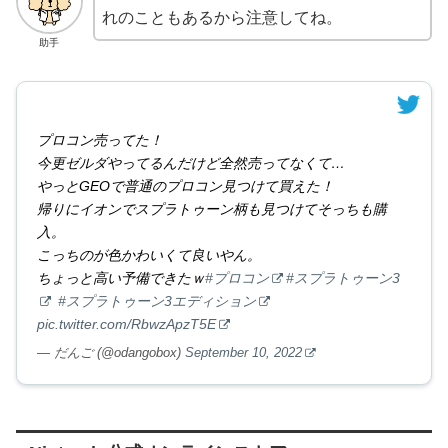
れのこともあるから注意してね。
助手
プロコン売ってた！
今更ゼルダやってるんだけど全然売ってなくて…
やっとGEOで普通のプロコン見つけて買えた！
帰りにイオンでスプラトゥーン柄も見つけてそっちも購
入。
こっちのが色かわいくて良いやん。
ちょっと高い予備できたｗ
#プロコン
#スプラトゥーン3
#スプラトゥーン3エディション
pic.twitter.com/RbwzApzT5E
— だんご (@odangobox)
September 10, 2022