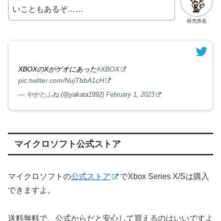
いこともあるぞ……
研究所長
XBOXのXがゲオにあった
#XBOX
pic.twitter.com/NujTbbA1cH
— やかたふね (@yakata1992)
February 1, 2023
マイクロソフト公式ストア
マイクロソフトの
公式ストア
でXbox Series X/Sは購入
できますよ。
送料無料で、公式からだと安心して買えるのはいいですよ