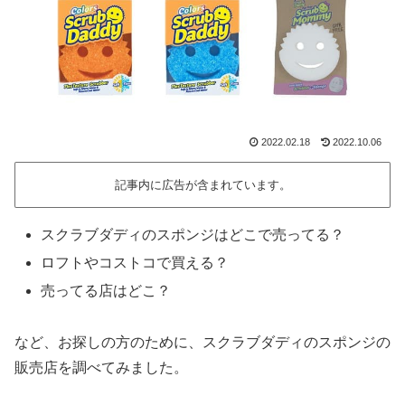
2022.02.18
2022.10.06
記事内に広告が含まれています。
スクラブダディのスポンジはどこで売ってる？
ロフトやコストコで買える？
売ってる店はどこ？
など、お探しの方のために、スクラブダディのスポンジの
販売店を調べてみました。