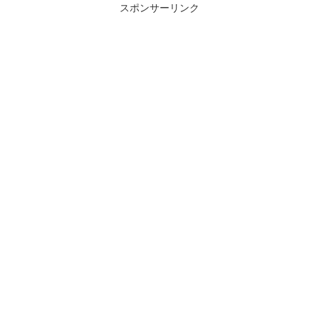
スポンサーリンク