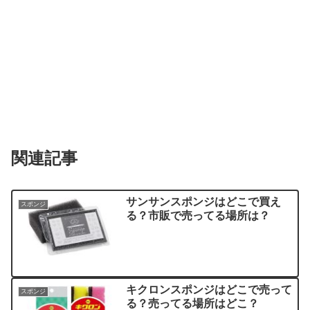
関連記事
サンサンスポンジはどこで買え
スポンジ
る？市販で売ってる場所は？
キクロンスポンジはどこで売って
スポンジ
る？売ってる場所はどこ？