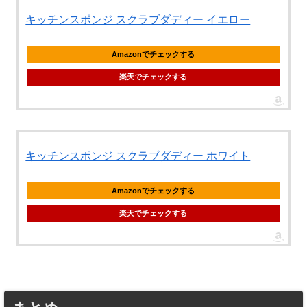
キッチンスポンジ スクラブダディー イエロー
Amazonでチェックする
楽天でチェックする
キッチンスポンジ スクラブダディー ホワイト
Amazonでチェックする
楽天でチェックする