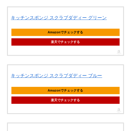
キッチンスポンジ スクラブダディー グリーン
Amazonでチェックする
楽天でチェックする
キッチンスポンジ スクラブダディー ブルー
Amazonでチェックする
楽天でチェックする