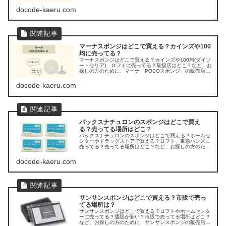
を調べてみました。
docode-kaeru.com
マーナスポンジはどこで買える？カインズや100
均に売ってる？
マーナスポンジはどこで買える？カインズや100均(ダイソ
ー・セリア)、ロフトに売ってる？取扱店はどこ？など、お
探しの方のために、マーナ「POCOスポンジ」の販売店を
調べてみました。
docode-kaeru.com
パックスナチュロンのスポンジはどこで買え
る？売ってる場所はどこ？
パックスナチュロンのスポンジはどこで買える？ホームセ
ンターやドラッグストアで買える？ロフト、東急ハンズに
売ってる？売ってる場所はどこ？など、お探しの方のため
に、パックスナチュロンのスポンジの販売店を調べてみま
した。
docode-kaeru.com
サンサンスポンジはどこで買える？市販で売っ
てる場所は？
サンサンスポンジはどこで買える？ロフトやホームセンタ
ーに売ってる？通販が安い？市販で売ってる場所はどこ？
など、お探しの方のために、サンサンスポンジの販売店を