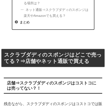
る場所は？
ネット通販⇒スクラブダディのスポンジは
楽天やAmazonでも買える？
まとめ
スクラブダディのスポンジはどこで売っ
てる？⇒店舗やネット通販で買える
店舗⇒スクラブダディのスポンジはコストコに
は売ってない？！
残念ながら、スクラブダディのスポンジはコストコでは販