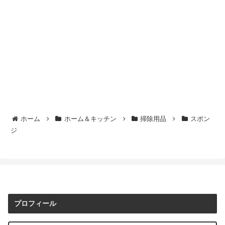
ホーム
ホーム＆キッチン
掃除用品
スポン
ジ
プロフィール