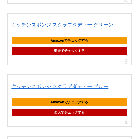
キッチンスポンジ スクラブダディー グリーン
Amazonでチェックする
楽天でチェックする
キッチンスポンジ スクラブダディー ブルー
Amazonでチェックする
楽天でチェックする