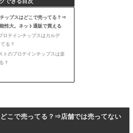
クできる目次
チップスはどこで売ってる？⇒
能性大。ネット通販で買える
プロテインチップスはカルデ
ってる？
ストのプロテインチップスは楽
える？
どこで売ってる？⇒店舗では売ってない