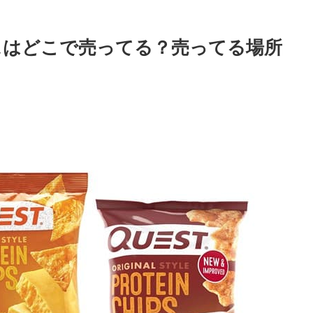
スはどこで売ってる？売ってる場所