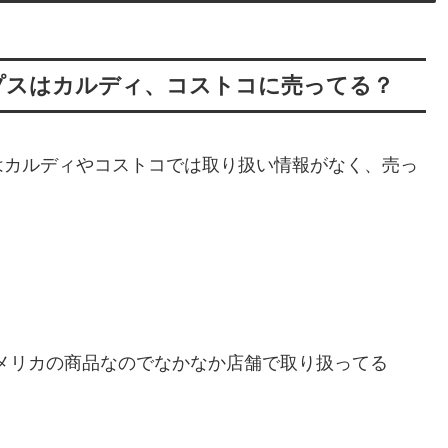
プスはカルディ、コストコに売ってる？
はカルディやコストコでは取り扱い情報がなく、売っ
メリカの商品なのでなかなか店舗で取り扱ってる
。