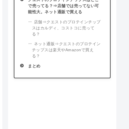
で売ってる？⇒店舗では売ってない可
能性大。ネット通販で買える
店舗⇒クエストのプロテインチップ
スはカルディ、コストコに売って
る？
ネット通販⇒クエストのプロテイン
チップスは楽天やAmazonで買え
る？
まとめ