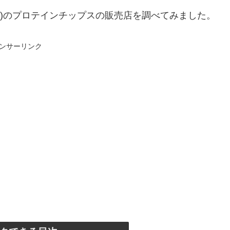
ト)のプロテインチップスの販売店を調べてみました。
ンサーリンク