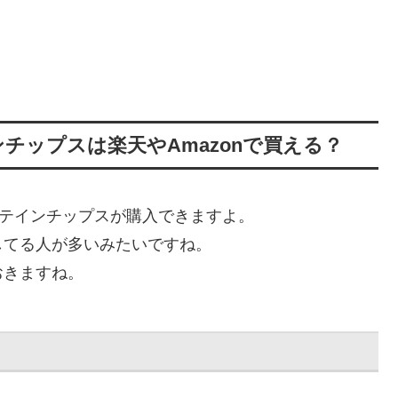
チップスは楽天やAmazonで買える？
ロテインチップスが購入できますよ。
してる人が多いみたいですね。
おきますね。