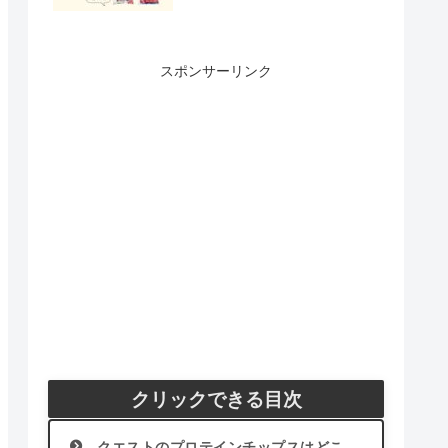
スポンサーリンク
クリックできる目次
クエストのプロテインチップスはどこ