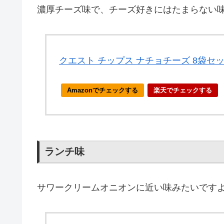
濃厚チーズ味で、チーズ好きにはたまらない
クエスト チップス ナチョチーズ 8袋セ
Amazonでチェックする
楽天でチェックする
ランチ味
サワークリームオニオンに近い味みたいです