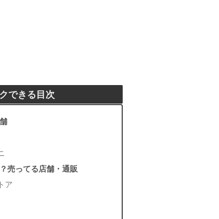
クできる目次
舗
ニ
？売ってる店舗・通販
トア