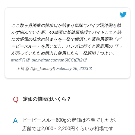
ここ数ヶ月浴室の排水口が詰まり気味でパイプ洗浄剤も効
かず悩んでいた所、40歳頃に某健康施設でバイトしてた時
に大浴場の排水の詰まりを一発で解消した業務用薬剤「ピ
ーピースルー」を思い出し、ハンズに行くと家庭用の「F」
が売っていたため購入し使用したら一発解消！つよい。
#notPR
pic.twitter.com/sh6jCCtEh2
— 上福 忍 (@s_kammyf)
February 26, 2023
Q
定価の値段はいくら？
A
ピーピースルー600gの定価は不明でしたが、
店舗では2,000～2,200円くらいが相場です