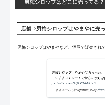
男梅シロップはどこに売ってる？
店舗⇒男梅シロップはやまやに売
男梅シロップはやまやなど、酒屋で販売され
男梅シロップ、やまやにあったわ。
このままストレートで飲むのが好き(
pic.twitter.com/1QElYVhPCs
— すぎゃーら (@sugawara_xwo)
Nove