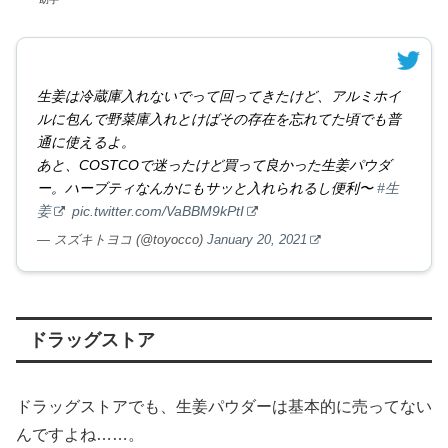
生姜は冷蔵庫入れないでって回ってきたけど、アルミホイ
ルに包んで野菜庫入れとけばその存在を忘れてた頃でも普
通に使えるよ。
あと、COSTCOで迷ったけど買って良かった生姜パウダ
ー。ハーブティなんかにもサッと入れられるし便利〜
#生
姜
pic.twitter.com/VaBBM9kPtI
— スズキトヨコ (@toyocco)
January 20, 2021
ドラッグストア
ドラッグストアでも、生姜パウダーは基本的に売ってない
んですよね……。