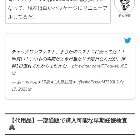
なって、現在は白いパッケージにリニューア
研究所長
ルしてるぞ。
チェックワンファスト、まさかのコストコに売ってた！！
即買い！いつもの周期だと今日当たり予定日なんだが、排
卵3日遅れてたからまだかな。
pic.twitter.com/TPodkeLu5E
— あーちゃん★35歳★1人目妊活★ (@vlbcPHsatI47390)
July
17, 2023
【代用品】一部通販で購入可能な早期妊娠検査
薬