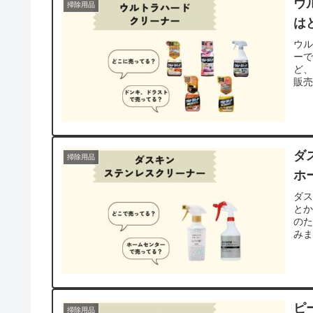
ウ
掃除用品
は
ウ
ー
ど
販
ダ
掃除用品
ホ
ダ
と
の
み
ピ
掃除用品