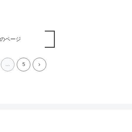
のページ
次
…
5
へ