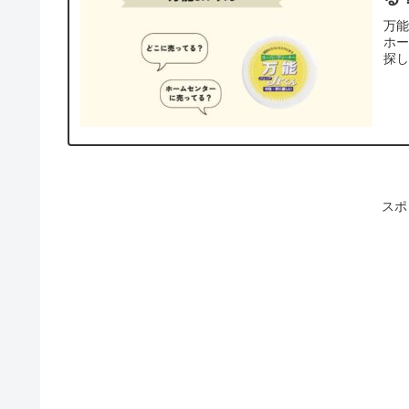
万能
ホ
探し
スポ