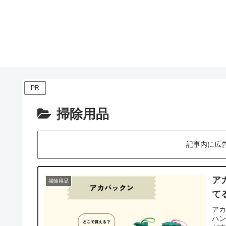
PR
掃除用品
記事内に広
ア
掃除用品
て
アカ
ハ