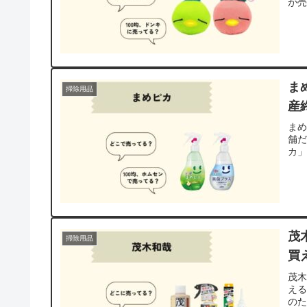
が
ま
掃除用品
産
ま
舗
カ
茂
掃除用品
買
茂
え
の