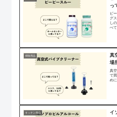
っ
ピ
グ
しの
べ
真
掃除用品
場
真
で買
め
イ
キッチン用品