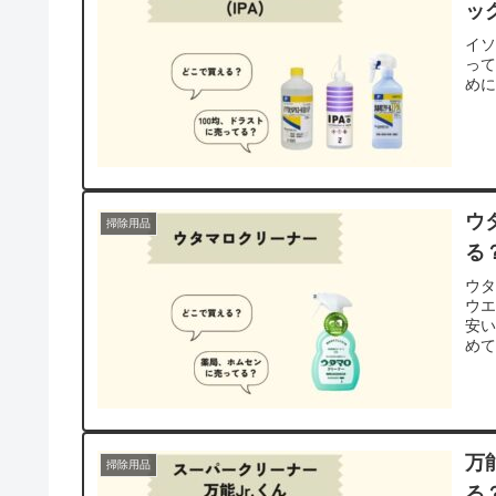
ッ
イ
って
め
ウ
掃除用品
る
ウ
ウ
安
め
万
掃除用品
る