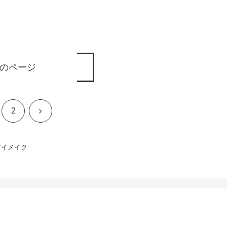
のページ
次
2
へ
アイメイク