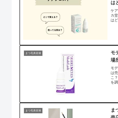
は
ケ
カ堂
は
モ
まつ毛美容液
場
モ
は売
こ
を
ま
まつ毛美容液
売