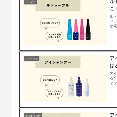
ル
アイプチ
こ
ル
ド
が
ア
アイメイク
は
ア
る
ャ
ア
まつ毛美容液