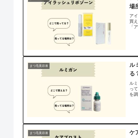
場
ア
買
「
ル
まつ毛美容液
る
ル
っ
を
ケ
まつ毛美容液