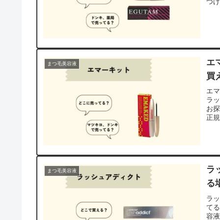
つ
エ
まつ毛美容液
買
エ
ラ
お
正
ラ
まつ毛美容液
る
ラ
て
容