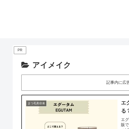
PR
アイメイク
記事内に広
エ
まつ毛美容液
る
エ
販で