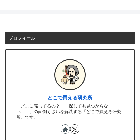
プロフィール
どこで買える研究所
「どこに売ってるの？」「探しても見つからな
い……」の面倒くさいを解決する『どこで買える研究
所』です。