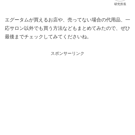
研究所長
エグータムが買えるお店や、売ってない場合の代用品、一
応サロン以外でも買う方法などもまとめてみたので、ぜひ
最後までチェックしてみてくださいね。
スポンサーリンク