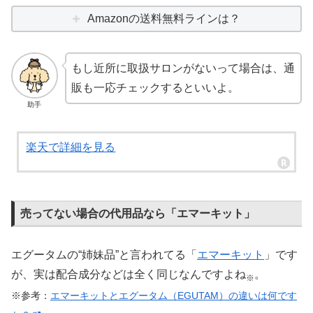
Amazonの送料無料ラインは？
もし近所に取扱サロンがないって場合は、通
販も一応チェックするといいよ。
助手
楽天で詳細を見る
売ってない場合の代用品なら「エマーキット」
エグータムの“姉妹品”と言われてる「
エマーキット
」です
が、実は配合成分などは全く同じなんですよね
。
※
※参考：
エマーキットとエグータム（EGUTAM）の違いは何です