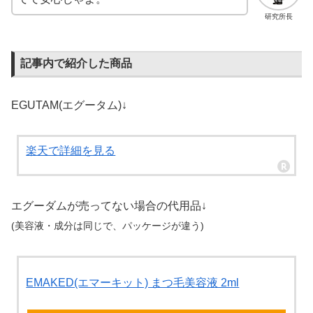
研究所長
記事内で紹介した商品
EGUTAM(エグータム)↓
楽天で詳細を見る
エグーダムが売ってない場合の代用品↓
(美容液・成分は同じで、パッケージが違う)
EMAKED(エマーキット) まつ毛美容液 2ml