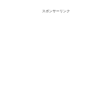
スポンサーリンク