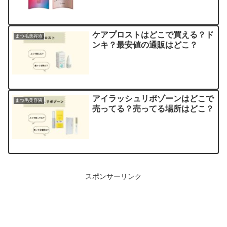
ケアプロストはどこで買える？ド
まつ毛美容液
ンキ？最安値の通販はどこ？
アイラッシュリポゾーンはどこで
まつ毛美容液
売ってる？売ってる場所はどこ？
スポンサーリンク