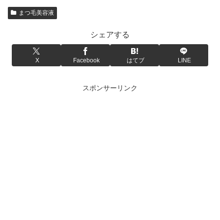
まつ毛美容液
シェアする
X
Facebook
はてブ
LINE
スポンサーリンク