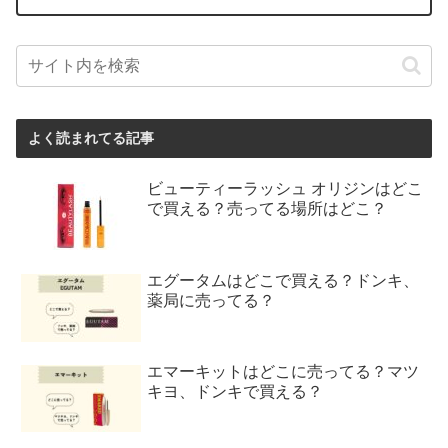
よく読まれてる記事
ビューティーラッシュ オリジンはどこ
で買える？売ってる場所はどこ？
エグータムはどこで買える？ドンキ、
薬局に売ってる？
エマーキットはどこに売ってる？マツ
キヨ、ドンキで買える？