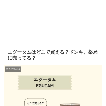
エグータムはどこで買える？ドンキ、薬局
に売ってる？
まつ毛美容液