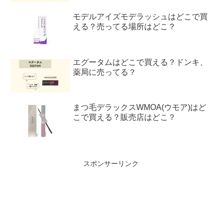
モデルアイズモデラッシュはどこで買
える？売ってる場所はどこ？
エグータムはどこで買える？ドンキ、
薬局に売ってる？
まつ毛デラックスWMOA(ウモア)はど
こで買える？販売店はどこ？
スポンサーリンク