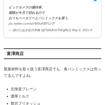
ビックカメラの優待券。
期限が今月で切れるので
おうちベーカリーとパンミックスを買う。
pic.twitter.com/qVW0uKBP1J
— 緑のたぬき@日本株 (@TaNuKiInThEgRe1)
May 9, 2021
富澤商店
製菓材料を取り扱う富澤商店でも、食パンミックスは売っ
てるんですよね。
北海道プレーン
濃厚ミルク
贅沢ブリオッシュ