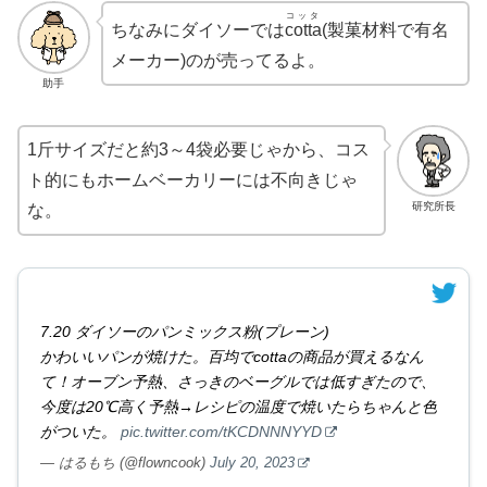
コッタ
ちなみにダイソーでは
cotta
(製菓材料で有名
メーカー)のが売ってるよ。
助手
1斤サイズだと約3～4袋必要じゃから、コス
ト的にもホームベーカリーには不向きじゃ
研究所長
な。
7.20 ダイソーのパンミックス粉(プレーン)
かわいいパンが焼けた。百均でcottaの商品が買えるなん
て！オーブン予熱、さっきのベーグルでは低すぎたので、
今度は20℃高く予熱→レシピの温度で焼いたらちゃんと色
がついた。
pic.twitter.com/tKCDNNNYYD
— はるもち (@flowncook)
July 20, 2023