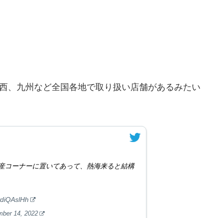
。
関西、九州など全国各地で取り扱い店舗があるみたい
産コーナーに置いてあって、熱海来ると結構
wdiQAslHh
ber 14, 2022