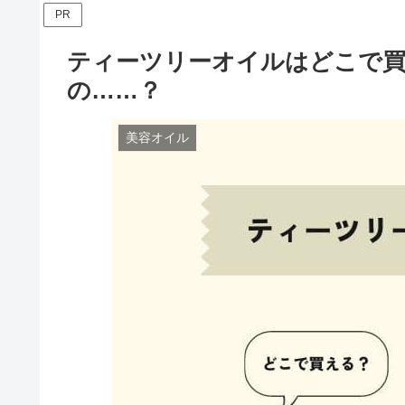
PR
ティーツリーオイルはどこで
の……？
美容オイル