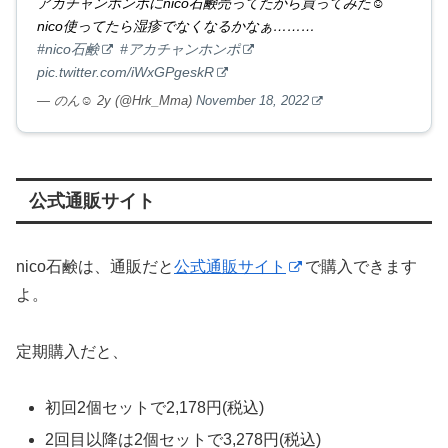
アカチャンホンポにnico石鹸売ってたから買ってみた☺
nico使ってたら湿疹でなくなるかなぁ………
#nico石鹸
#アカチャンホンポ
pic.twitter.com/iWxGPgeskR
— のん︎︎︎︎︎☺︎ 2y (@Hrk_Mma)
November 18, 2022
公式通販サイト
nico石鹸は、通販だと
公式通販サイト
で購入できます
よ。
定期購入だと、
初回2個セットで2,178円(税込)
2回目以降は2個セットで3,278円(税込)