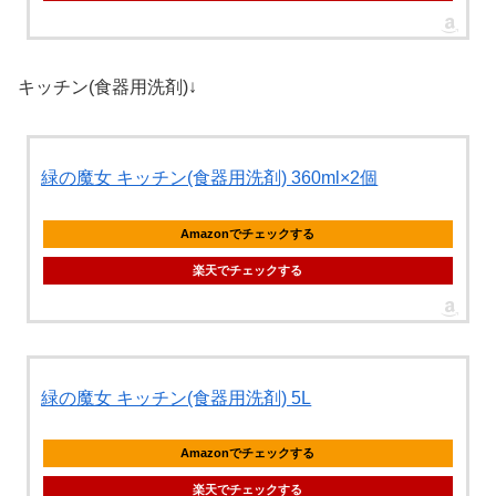
キッチン(食器用洗剤)↓
緑の魔女 キッチン(食器用洗剤) 360ml×2個
Amazonでチェックする
楽天でチェックする
緑の魔女 キッチン(食器用洗剤) 5L
Amazonでチェックする
楽天でチェックする