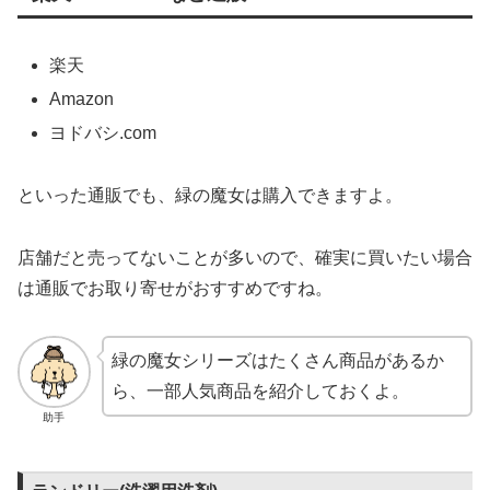
楽天
Amazon
ヨドバシ.com
といった通販でも、緑の魔女は購入できますよ。
店舗だと売ってないことが多いので、確実に買いたい場合
は通販でお取り寄せがおすすめですね。
緑の魔女シリーズはたくさん商品があるか
ら、一部人気商品を紹介しておくよ。
助手