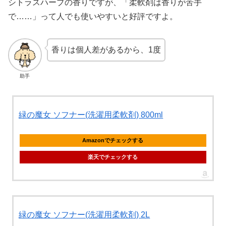
シトラスハーブの香りですが、「柔軟剤は香りが苦手
で……」って人でも使いやすいと好評ですよ。
香りは個人差があるから、1度
助手
緑の魔女 ソフナー(洗濯用柔軟剤) 800ml
Amazonでチェックする
楽天でチェックする
緑の魔女 ソフナー(洗濯用柔軟剤) 2L