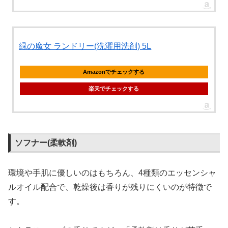
緑の魔女 ランドリー(洗濯用洗剤) 5L
Amazonでチェックする
楽天でチェックする
ソフナー(柔軟剤)
環境や手肌に優しいのはもちろん、4種類のエッセンシャ
ルオイル配合で、乾燥後は香りが残りにくいのが特徴で
す。