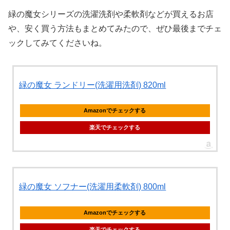
緑の魔女シリーズの洗濯洗剤や柔軟剤などが買えるお店
や、安く買う方法もまとめてみたので、ぜひ最後までチェ
ックしてみてくださいね。
緑の魔女 ランドリー(洗濯用洗剤) 820ml
Amazonでチェックする
楽天でチェックする
緑の魔女 ソフナー(洗濯用柔軟剤) 800ml
Amazonでチェックする
楽天でチェックする