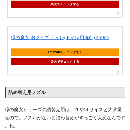
楽天でチェックする
緑の魔女 泡タイプ トイレ(トイレ用洗剤) 450ml
Amazonでチェックする
楽天でチェックする
詰め替え用ノズル
緑の魔女シリーズの詰替え用は、2Lや5Lサイズと大容量
なので、ノズルがないと詰め替えがすっごく大変なんです
よね。