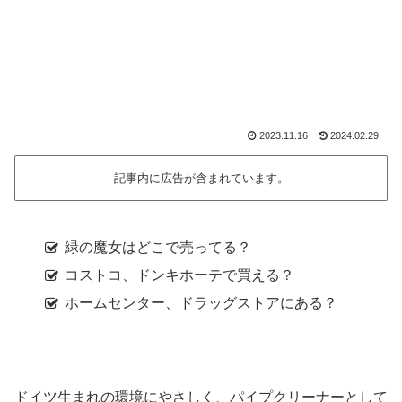
2023.11.16
2024.02.29
記事内に広告が含まれています。
緑の魔女はどこで売ってる？
コストコ、ドンキホーテで買える？
ホームセンター、ドラッグストアにある？
ドイツ生まれの環境にやさしく、パイプクリーナーとして