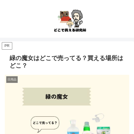
PR
緑の魔女はどこで売ってる？買える場所は
どこ？
日用品