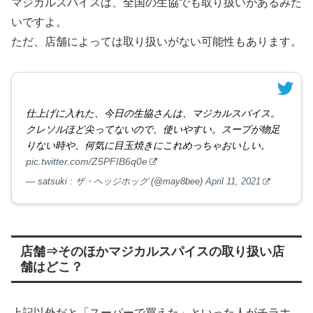
マジカルスパイスは、全国の生協でも取り扱いがあるみた
いですよ。
ただ、店舗によっては取り扱いがない可能性もあります。
仕上げに入れた、今日の生協さんは、マジカルスパイス。
クレソルほど尖ってないので、使いやすい。スープが物足
りない時や、何気に目玉焼きにこれめっちゃおいしい。
pic.twitter.com/Z5PFIB6q0e
— satsuki : ザ・ヘッジホッグ (@may8bee)
April 11, 2021
店舗⇒そのほかマジカルスパイスの取り扱い店
舗はどこ？
上記以外だと「スーパーで買えた」といった人がチラホ