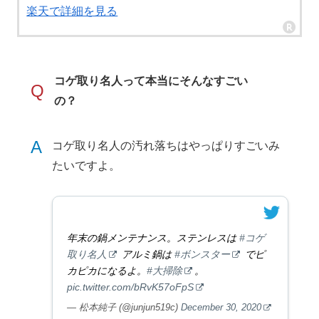
楽天で詳細を見る
コゲ取り名人って本当にそんなすごい
Q
の？
A
コゲ取り名人の汚れ落ちはやっぱりすごいみ
たいですよ。
年末の鍋メンテナンス。ステンレスは
#コゲ
取り名人
アルミ鍋は
#ボンスター
でピ
カピカになるよ。
#大掃除
。
pic.twitter.com/bRvK57oFpS
— 松本純子 (@junjun519c)
December 30, 2020