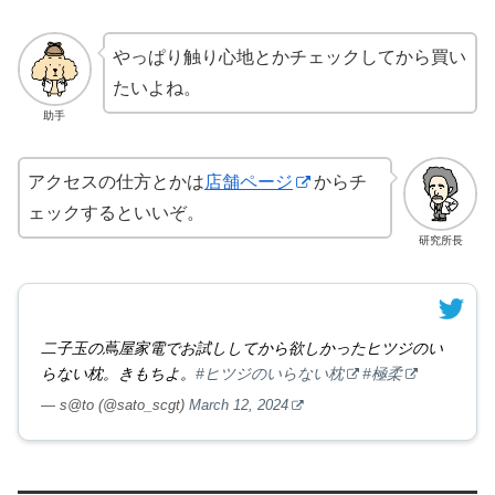
やっぱり触り心地とかチェックしてから買い
たいよね。
助手
アクセスの仕方とかは
店舗ページ
からチ
ェックするといいぞ。
研究所長
二子玉の蔦屋家電でお試ししてから欲しかったヒツジのい
らない枕。きもちよ。
#ヒツジのいらない枕
#極柔
— s@to (@sato_scgt)
March 12, 2024