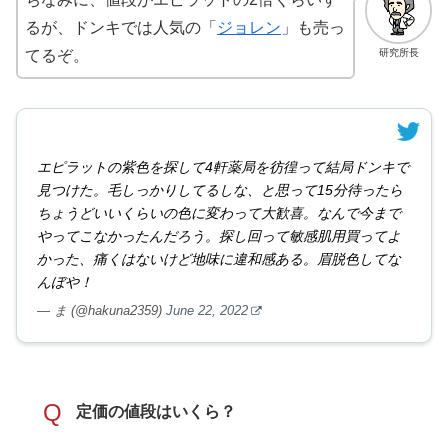
るが、ドンキでは人気の「
ジョレン
」も売っ
研究所長
てるぞ。
エピラットの紫色を探して4軒薬局を彷徨って結局ドンキで
見つけた。毛しっかりしてるしな、と思って15分待ったら
ちょうどいいくらいの色に変わって大歓喜。なんで今まで
やってこなかったんだろう。探し回って敏感肌用買ってよ
かった、痛くはないけど地味に違和感ある。眉脱色してな
んぼや！
— ま (@hakuna2359)
June 22, 2022
Q
定価の値段はいくら？