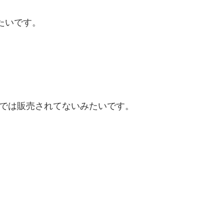
たいです。
舗では販売されてないみたいです。