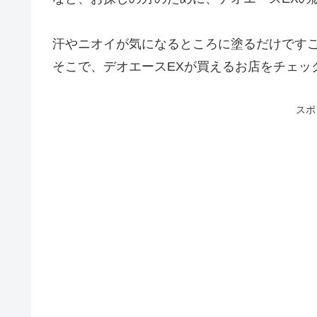
汗やニオイが気になるところに塗るだけです
そこで、デオエースEXが買えるお店をチェッ
スポ