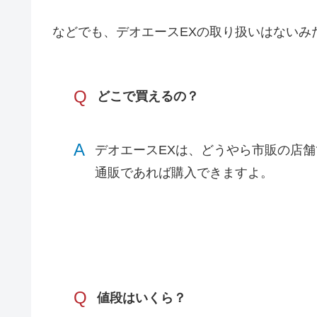
などでも、デオエースEXの取り扱いはないみ
Q
どこで買えるの？
A
デオエースEXは、どうやら市販の店
通販であれば購入できますよ。
Q
値段はいくら？