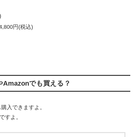
)
,800円(税込)
Amazonでも買える？
でも購入できますよ。
心ですよ。