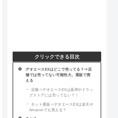
クリックできる目次
デオエースEXはどこで売ってる？⇒店
舗では売ってない可能性大。通販で買
える
店舗⇒デオエースEXは薬局やドラッ
グストアには売ってない？！
ネット通販⇒デオエースEXは楽天や
Amazonでも買える？