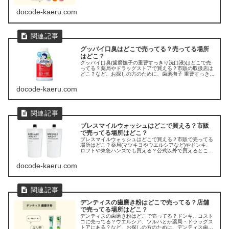
リンス」が売ってる場所を調べてみましたよ。
docode-kaeru.com
グッバイ口臭はどこで売ってる？売ってる場所
はどこ？
グッバイ口臭(歯磨撫子の重曹すっきり洗口液)はどこで売
ってる？薬局やドラッグストアで買える？市販の取扱店は
どこ？など、お探しの方のために、歯磨撫子 重曹すっきり
洗口液(グッバイ口臭)の販売店を調べてみてました。
docode-kaeru.com
ブレスマイルウォッシュはどこで買える？市販
で売ってる場所はどこ？
ブレスマイルウォッシュはどこで買える？市販で売ってる
場所はどこ？薬局(マツキヨやウエルシアなど)やドンキ、
ロフトや東急ハンズでも買える？公式以外で買えるところ
は？など、お探しの方のために、ブレスマイルウォッシュ
の販売店を調べてみました。
docode-kaeru.com
デンティスの歯磨き粉はどこで売ってる？店舗
で売ってる場所はどこ？
デンティスの歯磨き粉はどこで売ってる？ドンキ、コスト
コに売ってる？ウエルシア、ツルハとか薬局・ドラッグス
トアにある？など、お探しの方のために、デンティス歯磨