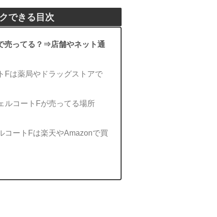
クできる目次
で売ってる？⇒店舗やネット通
トFは薬局やドラッグストアで
ェルコートFが売ってる場所
コートFは楽天やAmazonで買