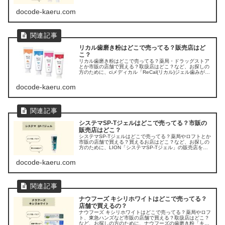
濃度フッ素配合歯磨き粉「チェックアップ」の販売店を調
べてみました。
docode-kaeru.com
リカル歯磨き粉はどこで売ってる？販売店はど
こ？
リカル歯磨き粉はどこで売ってる？薬局・ドラッグストア
とか市販の店舗で買える？取扱店はどこ？など、お探しの
方のために、ciメディカル「ReCal(リカル)ジェル歯みが
き」の販売店を調べてみました。
docode-kaeru.com
システマSP-Tジェルはどこで売ってる？市販の
販売店はどこ？
システマSP-Tジェルはどこで売ってる？薬局やロフトとか
市販の店舗で買える？買えるお店はどこ？など、お探しの
方のために、LION「システマSP-Tジェル」の販売店を調
べてみました。
docode-kaeru.com
ナウフーズ キシリホワイトはどこで売ってる？
店舗で買えるの？
ナウフーズ キシリホワイトはどこで売ってる？薬局やロフ
ト、東急ハンズなど市販の店舗で買える？取扱店はどこ？
など、お探しの方のために、ナウフーズの歯磨き粉「キシ