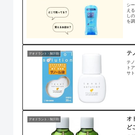
シ
え
しの
を
テ
デオドラント・制汗剤
テ
ト
サ
オ
デオドラント・制汗剤
ど