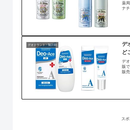
薬
ナ
デ
デオドラント・制汗剤
ど
デオ
販で
販
スポ