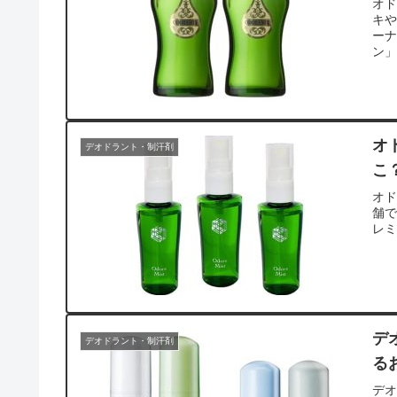
オ
キ
ー
ン
オ
デオドラント・制汗剤
こ
オ
舗
レ
デ
デオドラント・制汗剤
る
デオ