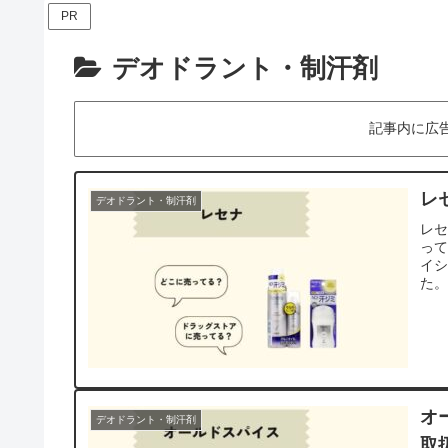
PR
デオドラント・制汗剤
記事内に広
レ
デオドラント・制汗剤
レ
って
イシ
た
オ
デオドラント・制汗剤
取