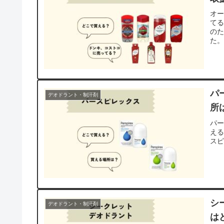
オ
てる
の
た
パ
デオドラント・制汗剤
所
パ
え
ス
シ
デオドラント・制汗剤
は