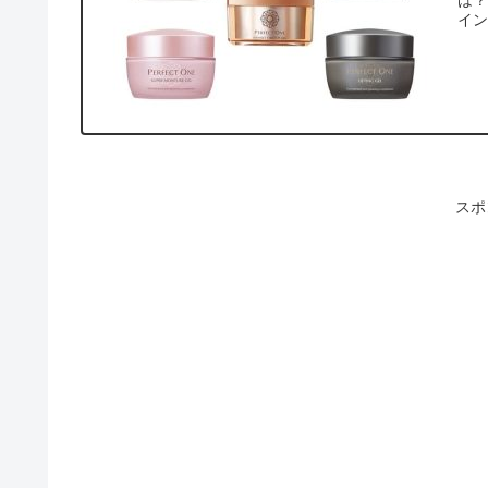
は？
イ
スポ