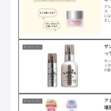
アス
ヨ
には
ま
サ
オールインワン
っ
サン
う方
の
ア
オールインワン
場