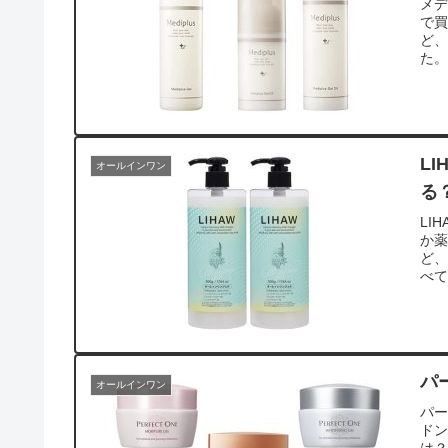
メ
で
ど
た
L
オールインワン
る
LI
か
ど、
べ
パ
オールインワン
パ
ド