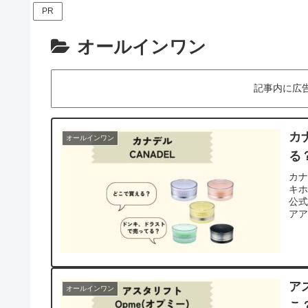
PR
オールインワン
記事内に広
カ
オールインワン
る
カ
キ
公
ア
調
ア
オールインワン
こ