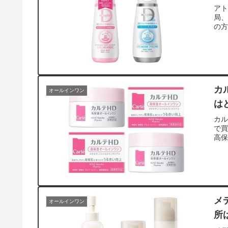
ア
局
の
カ
オールインワン
は
カル
で買
高
メ
オールインワン
所